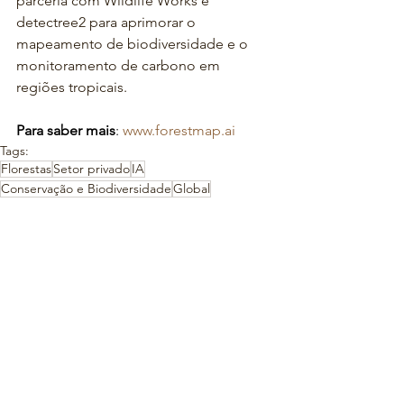
parceria com Wildlife Works e 
detectree2 para aprimorar o 
mapeamento de biodiversidade e o 
monitoramento de carbono em 
regiões tropicais.
Para saber mais
: 
www.forestmap.ai
Tags:
Florestas
Setor privado
IA
Conservação e Biodiversidade
Global