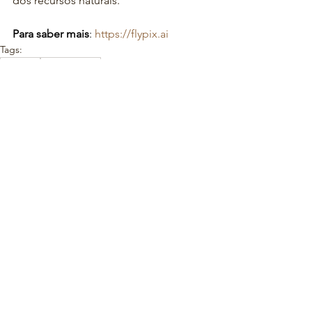
dos recursos naturais.
Para saber mais
: 
https://flypix.ai
Tags:
Florestas
Setor privado
Monitoramento e Transparência
IA
Conservação e Biodiversidade
Global
Produção agrícola