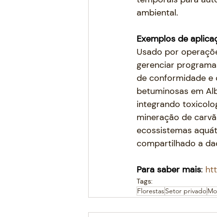
ambiental.
Exemplos de aplica
Usado por operaçõe
gerenciar programa
de conformidade e c
betuminosas em Alb
integrando toxicol
mineração de carvão
ecossistemas aquát
compartilhado a da
Para saber mais
: 
htt
Tags:
Florestas
Setor privado
Mo