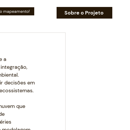
 do mapeamento!
Sobre o Projeto
e a 
integração, 
biental. 
ir decisões em 
 ecossistemas.
 nuvem que 
de 
éries 
 e modelagem 