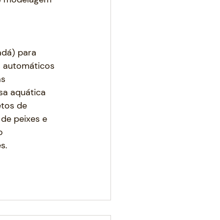
dá) para 
s automáticos 
s 
sa aquática 
tos de 
de peixes e 
o 
s.